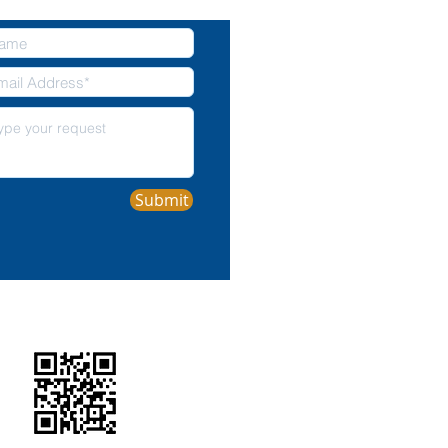
Submit
QR CODE